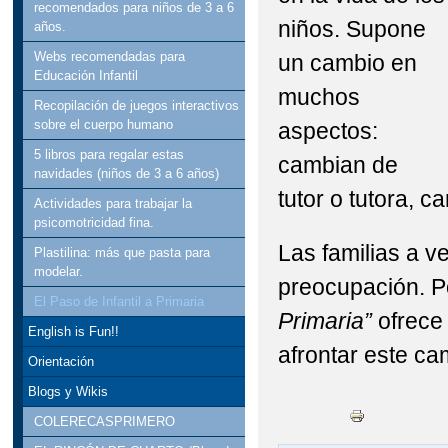
recomendados para niños de 3 a 6
niños. Supone
años.
Webs recomendadas para
un cambio en
Educación Infantil
muchos
Recopilación de juegos interactivos
sobre el cuerpo humano
aspectos:
5 libros para regalar estas
cambian de
navidades (niños de 3 a 6 años)
tutor o tutora, 
Actividades para trabajar la
psicomotricidad fina.
Las familias a v
Plastilina: más que pasta para
modelar.
preocupación. Por
El Paso de Infantil a Primaria
Primaria”
ofrece
English is Fun!!
afrontar este ca
Orientación
Blogs y Wikis
COLERECASPRIMERO