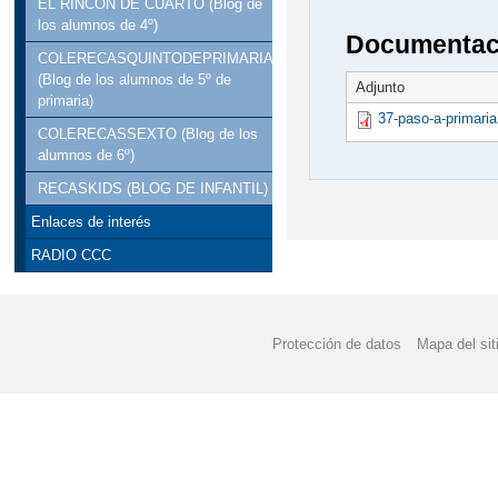
EL RINCÓN DE CUARTO (Blog de
los alumnos de 4º)
Documentaci
COLERECASQUINTODEPRIMARIA
(Blog de los alumnos de 5º de
Adjunto
primaria)
37-paso-a-primaria
COLERECASSEXTO (Blog de los
alumnos de 6º)
RECASKIDS (BLOG DE INFANTIL)
Enlaces de interés
RADIO CCC
Protección de datos
Mapa del sit