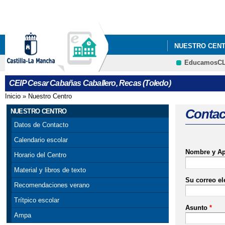
NUESTRO CEN
EducamosC
PROGRAMA PR
CEIP Cesar Cabañas Caballero, Recas (Toledo)
Inicio
»
Nuestro Centro
Se encuentra usted aquí
Contac
NUESTRO CENTRO
Datos de Contacto
Calendario escolar
Nombre y Ap
Horario del Centro
Material y libros de texto
Su correo el
Recomendaciones verano
Trítpico escolar
Asunto
*
Ampa