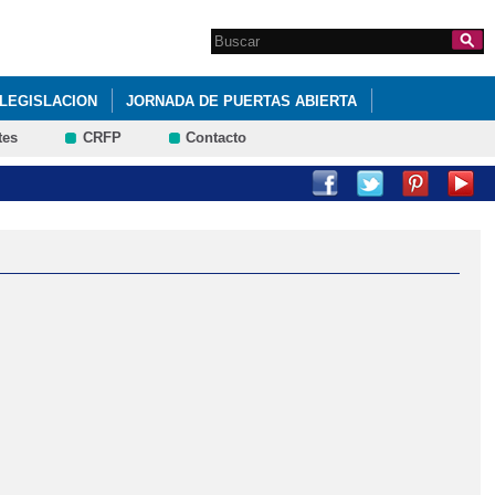
Search this site
Formulario de
búsqueda
LEGISLACION
JORNADA DE PUERTAS ABIERTA
tes
CRFP
Contacto