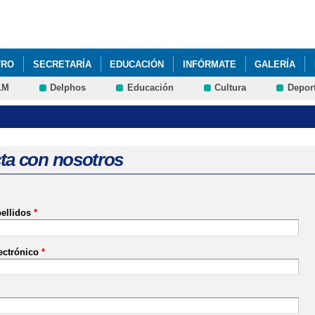
Pasar al
contenido
principal
TRO
SECRETARÍA
EDUCACIÓN
INFÓRMATE
GALERÍA
LM
Delphos
Educación
Cultura
Depor
EPARA-T
ta con nosotros
ellidos
*
ectrónico
*