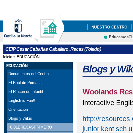
Pa
co
pri
NUESTRO CENTRO
EducamosC
JORNADA DE PUERTA
CRFP
CEIP Cesar Cabañas Caballero, Recas (Toledo)
Inicio
»
EDUCACIÓN
Se encuentra usted aquí
EDUCACIÓN
Blogs y Wik
Documentos del Centro
El Baúl de Primaria
Woolands Res
El Rincón de Infantil
English is Fun!!
Interactive Engl
Orientación
http://resources
Blogs y Wikis
junior.kent.sch.u
COLERECASPRIMERO