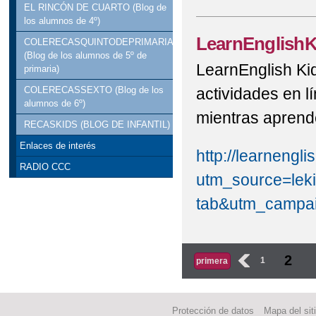
EL RINCÓN DE CUARTO (Blog de
los alumnos de 4º)
LearnEnglishKi
COLERECASQUINTODEPRIMARIA
(Blog de los alumnos de 5º de
LearnEnglish Ki
primaria)
actividades en l
COLERECASSEXTO (Blog de los
alumnos de 6º)
mientras aprend
RECASKIDS (BLOG DE INFANTIL)
Enlaces de interés
http://learnengli
RADIO CCC
utm_source=lek
tab&utm_campai
Páginas
2
‹
1
primera
Protección de datos
Mapa del sit